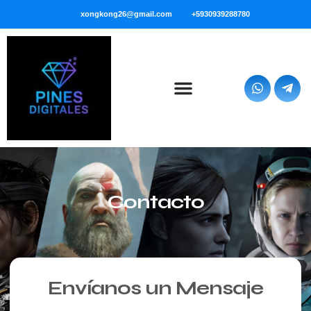
xongkong26@gmail.com
+5930939288780
Contacto
Envíanos un Mensaje