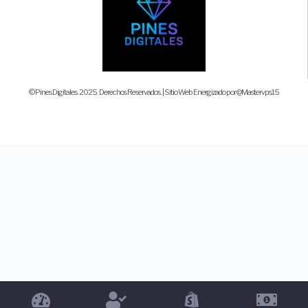
© Pines Digitales. 2025. Derechos Reservados. | Sitio Web Energizado por @Mastervps15