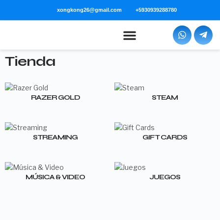
xongkong26@gmail.com
+5930939288780
Tienda
RAZER GOLD
STEAM
STREAMING
GIFT CARDS
MÚSICA & VIDEO
JUEGOS