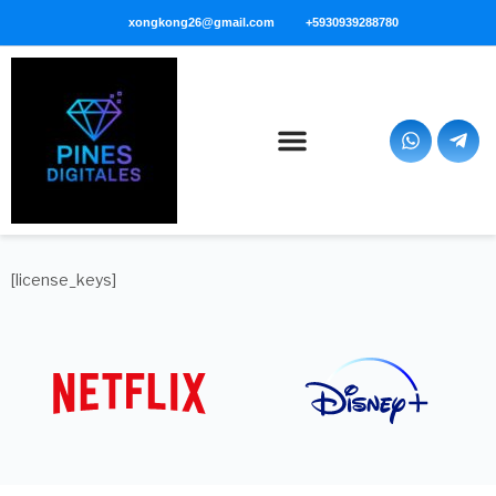
xongkong26@gmail.com
+5930939288780
[license_keys]