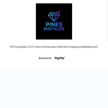
© Pines Digitales. 2025. Derechos Reservados. | Sitio Web Energizado por @Mastervps15