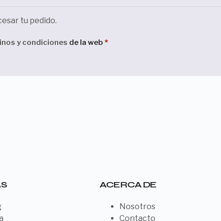
cesar tu pedido.
inos y condiciones
de la web
*
AS
ACERCA DE
g
Nosotros
a
Contacto