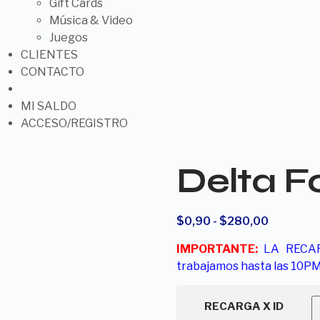
Gift Cards
Música & Video
Juegos
CLIENTES
CONTACTO
MI SALDO
ACCESO/REGISTRO
Delta Fo
$
0,90
-
$
280,00
IMPORTANTE:
LA RECA
trabajamos hasta las 10
RECARGA X ID