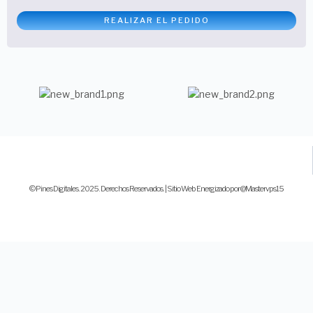
REALIZAR EL PEDIDO
© Pines Digitales. 2025. Derechos Reservados. | Sitio Web Energizado por @Mastervps15