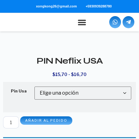
xongkong26@gmail.com
+5930939288780
PIN Neflix USA
$
15,70
-
$
16,70
Pin Usa
AÑADIR AL PEDIDO