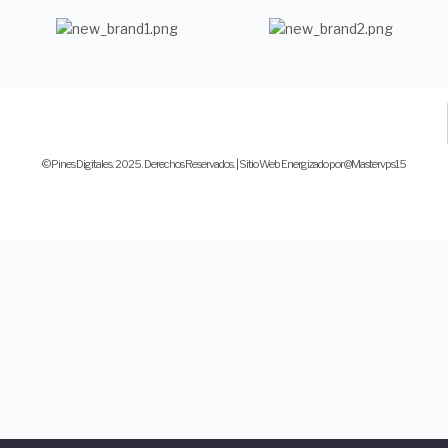
© Pines Digitales. 2025. Derechos Reservados. | Sitio Web Energizado por @Mastervps15