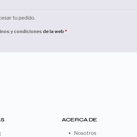
cesar tu pedido.
inos y condiciones
de la web
*
AS
ACERCA DE
g
Nosotros