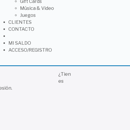
Gift Cards
Música & Video
Juegos
CLIENTES
CONTACTO
MI SALDO
ACCESO/REGISTRO
Spotify
¿Tien
es
Individu
sesión.
Meses
$
15,90