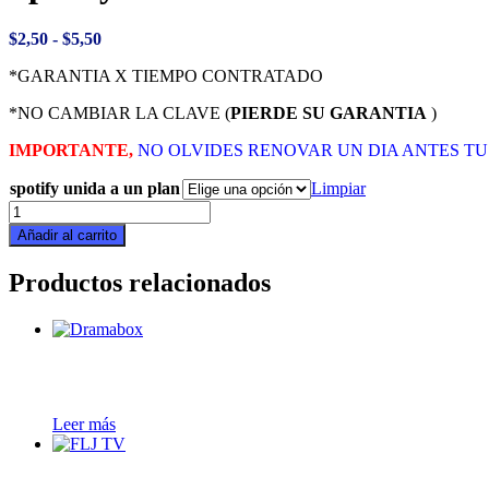
Rango
$
2,50
-
$
5,50
de
*GARANTIA X TIEMPO CONTRATADO
precios:
desde
*NO CAMBIAR LA CLAVE (
PIERDE SU GARANTIA
)
$2,50
hasta
IMPORTANTE,
NO OLVIDES RENOVAR UN DIA ANTES TU SPOT,caso
$5,50
spotify unida a un plan
Limpiar
Spotify
cantidad
Añadir al carrito
Productos relacionados
Leer más