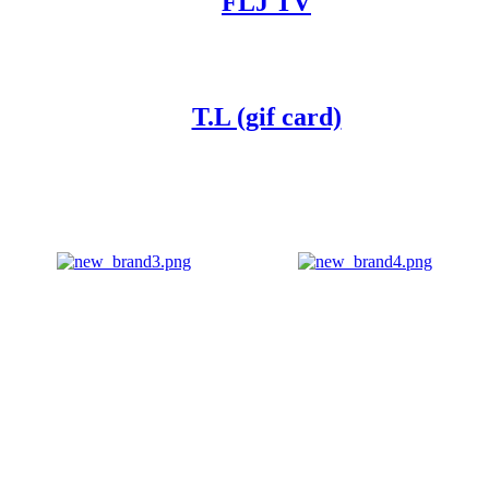
FLJ TV
T.L (gif card)